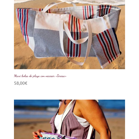
Maxi bolsa de playa con neceser «Teresa»
58,00
€