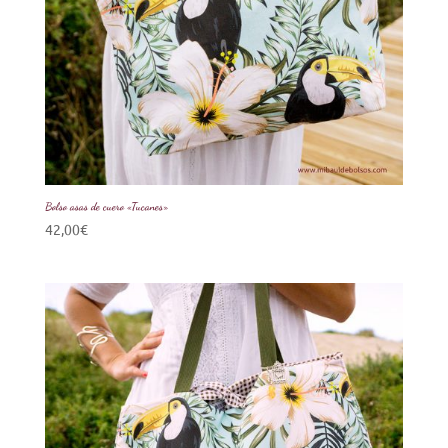
Bolso asas de cuero «Tucanes»
42,00
€