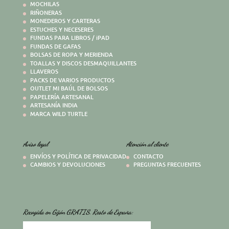
MOCHILAS
RIÑONERAS
MONEDEROS Y CARTERAS
ESTUCHES Y NECESERES
FUNDAS PARA LIBROS / iPAD
FUNDAS DE GAFAS
BOLSAS DE ROPA Y MERIENDA
TOALLAS Y DISCOS DESMAQUILLANTES
LLAVEROS
PACKS DE VARIOS PRODUCTOS
OUTLET MI BAÚL DE BOLSOS
PAPELERÍA ARTESANAL
ARTESANÍA INDIA
MARCA WILD TURTLE
Aviso legal
Atención al cliente
ENVÍOS Y POLÍTICA DE PRIVACIDAD
CONTACTO
CAMBIOS Y DEVOLUCIONES
PREGUNTAS FRECUENTES
Recogida en Gijón GRATIS. Resto de España: