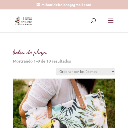
mibauldebolsos@gmail.com
bolsa de playa
Ordenado
Mostrando 1–9 de 10 resultados
por
los
últimos