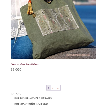
Bolsa de playa lino «Ositos»
38,00
€
1
2
→
BOLSOS
BOLSOS PRIMAVERA VERANO
BOLSOS OTOÑO INVIERNO