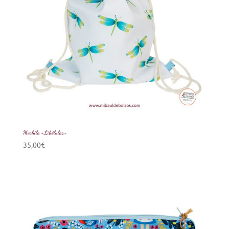
Mochila «Libélulas»
35,00
€