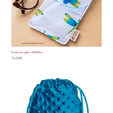
Funda para gafas «Libélulas»
16,00
€