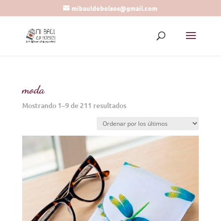
mibauldebolsos@gmail.com
moda
Ordenado
Mostrando 1–9 de 211 resultados
por
los
últimos