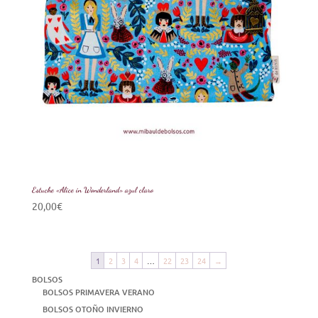
Estuche «Alice in Wonderland» azul claro
20,00
€
1
2
3
4
…
22
23
24
→
BOLSOS
BOLSOS PRIMAVERA VERANO
BOLSOS OTOÑO INVIERNO