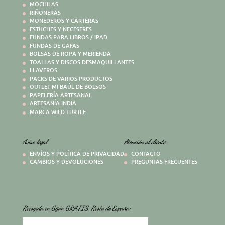
MOCHILAS
RIÑONERAS
MONEDEROS Y CARTERAS
ESTUCHES Y NECESERES
FUNDAS PARA LIBROS / iPAD
FUNDAS DE GAFAS
BOLSAS DE ROPA Y MERIENDA
TOALLAS Y DISCOS DESMAQUILLANTES
LLAVEROS
PACKS DE VARIOS PRODUCTOS
OUTLET MI BAÚL DE BOLSOS
PAPELERÍA ARTESANAL
ARTESANÍA INDIA
MARCA WILD TURTLE
Aviso legal
Atención al cliente
ENVÍOS Y POLÍTICA DE PRIVACIDAD
CONTACTO
CAMBIOS Y DEVOLUCIONES
PREGUNTAS FRECUENTES
Recogida en Gijón GRATIS. Resto de España: